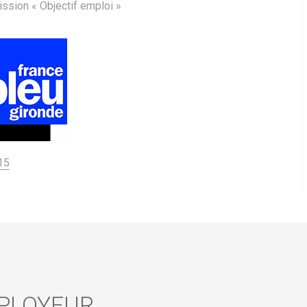
ission « Objectif emploi »
015
PLOYEUR