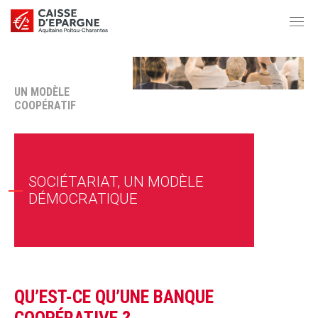
UN MODÈLE
COOPÉRATIF
SOCIÉTARIAT, UN MODÈLE
DÉMOCRATIQUE
QU’EST-CE QU’UNE BANQUE