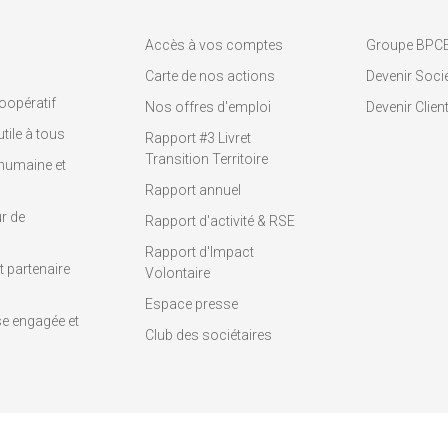
Accès à vos comptes
Groupe BPC
Carte de nos actions
Devenir Socié
oopératif
Nos offres d'emploi
Devenir Clien
tile à tous
Rapport #3 Livret
Transition Territoire
humaine et
Rapport annuel
r de
Rapport d'activité & RSE
Rapport d'Impact
 partenaire
Volontaire
Espace presse
se engagée et
Club des sociétaires