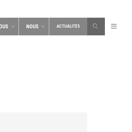
OUS
NOUS
ACTUALITÉS
A_CEAPC_19_01_2017