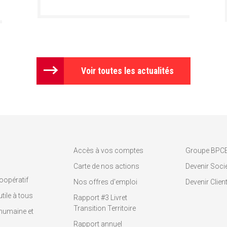
Voir toutes les actualités
Accès à vos comptes
Groupe BPC
Carte de nos actions
Devenir Socié
oopératif
Nos offres d'emploi
Devenir Clien
tile à tous
Rapport #3 Livret
Transition Territoire
humaine et
Rapport annuel