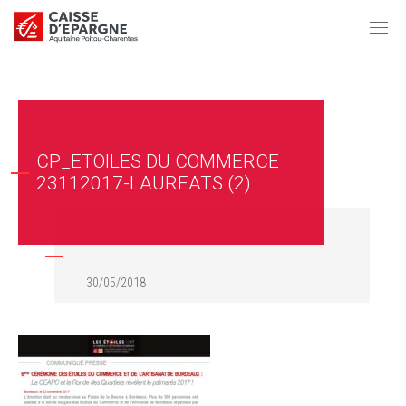
CP_ETOILES DU COMMERCE
23112017-LAUREATS (2)
30/05/2018