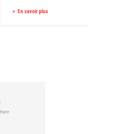
En savoir plus
E
taire
t