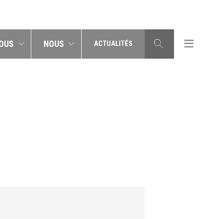
OUS
NOUS
ACTUALITÉS
T_1000X500PX_210920