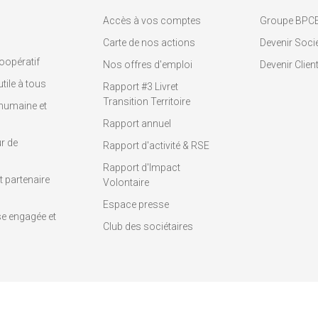
Accès à vos comptes
Groupe BPC
Carte de nos actions
Devenir Socié
oopératif
Nos offres d'emploi
Devenir Clien
tile à tous
Rapport #3 Livret
Transition Territoire
humaine et
Rapport annuel
r de
Rapport d'activité & RSE
Rapport d'Impact
 partenaire
Volontaire
Espace presse
se engagée et
Club des sociétaires