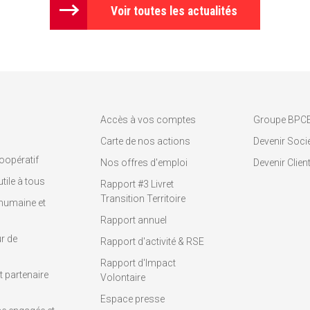
Voir toutes les actualités
Accès à vos comptes
Groupe BPC
Carte de nos actions
Devenir Socié
oopératif
Nos offres d'emploi
Devenir Clien
tile à tous
Rapport #3 Livret
Transition Territoire
humaine et
Rapport annuel
r de
Rapport d'activité & RSE
Rapport d'Impact
 partenaire
Volontaire
Espace presse