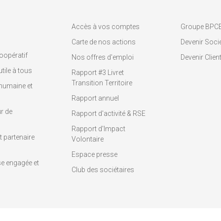
Accès à vos comptes
Groupe BPC
Carte de nos actions
Devenir Socié
oopératif
Nos offres d'emploi
Devenir Clien
tile à tous
Rapport #3 Livret
Transition Territoire
humaine et
Rapport annuel
r de
Rapport d'activité & RSE
Rapport d'Impact
 partenaire
Volontaire
Espace presse
se engagée et
Club des sociétaires