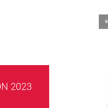
V
ON 2023