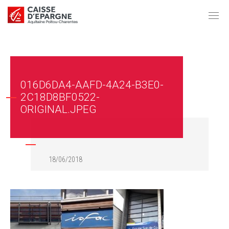
016D6DA4-AAFD-4A24-B3E0-
2C18D8BF0522-
ORIGINAL.JPEG
18/06/2018