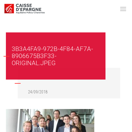
3B3A4FA9-972B-4F84-AF7A-
8906675B3F33-
ORIGINAL.JPEG
24/09/2018