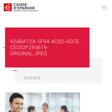
92ABA12A-5F94-4C0D-ADCE-
CED32F295619-
ORIGINAL.JPEG
31/05/2018