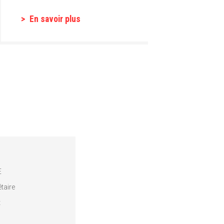
En savoir plus
E
taire
t