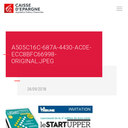
A505C16C-687A-4430-AC0E-
ECC8BFC66998-
ORIGINAL.JPEG
24/09/2018