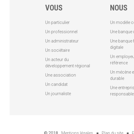
VOUS
NOUS
Un particulier
Un modèle c
Un professionnel
Une banque u
Un administrateur
Une banque 
digitale
Un sociétaire
Un employeu
Un acteur du
référence
développement régional
Un mécène et
Une association
durable
Un candidat
Une entrepri
Un journaliste
responsable
© 2018
Mentions légales
Plan du site
P