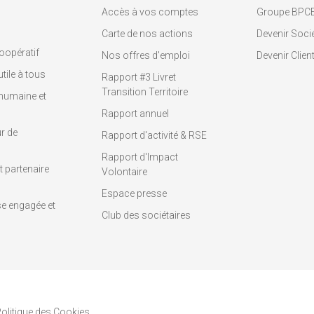
Accès à vos comptes
Groupe BPC
Carte de nos actions
Devenir Socié
oopératif
Nos offres d'emploi
Devenir Clien
tile à tous
Rapport #3 Livret
Transition Territoire
humaine et
Rapport annuel
r de
Rapport d'activité & RSE
Rapport d'Impact
 partenaire
Volontaire
Espace presse
se engagée et
Club des sociétaires
olitique des Cookies