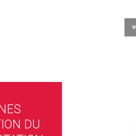
V
INES
TION DU