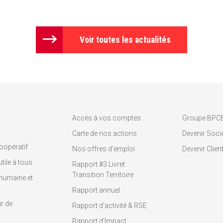
Voir toutes les actualités
Accès à vos comptes
Groupe BPC
Carte de nos actions
Devenir Socié
oopératif
Nos offres d'emploi
Devenir Clien
tile à tous
Rapport #3 Livret
Transition Territoire
humaine et
Rapport annuel
r de
Rapport d'activité & RSE
Rapport d'Impact