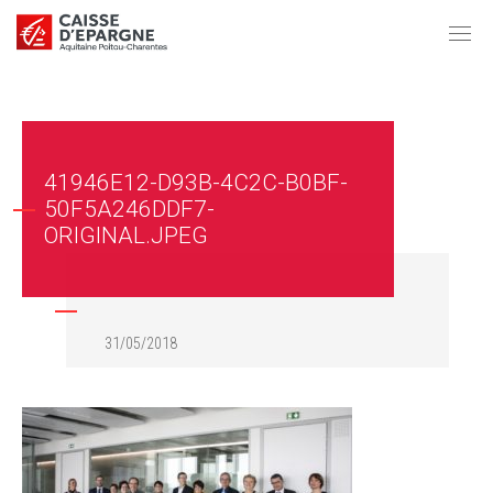
41946E12-D93B-4C2C-B0BF-
50F5A246DDF7-
ORIGINAL.JPEG
31/05/2018