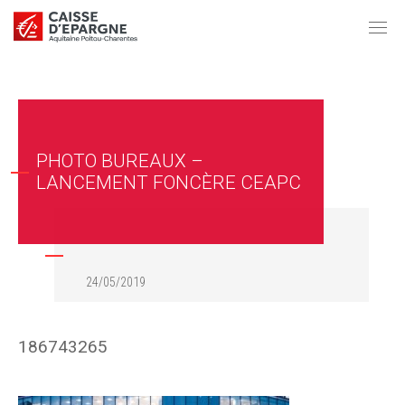
PHOTO BUREAUX –
LANCEMENT FONCÈRE CEAPC
24/05/2019
186743265