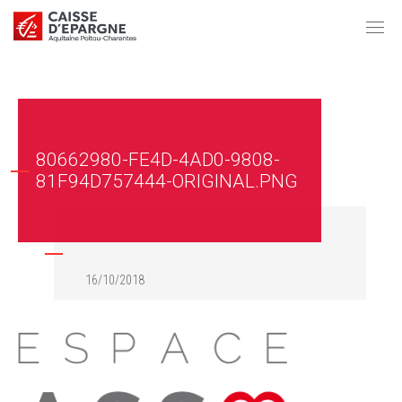
80662980-FE4D-4AD0-9808-
81F94D757444-ORIGINAL.PNG
16/10/2018