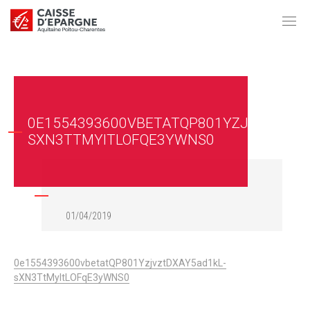
0E1554393600VBETATQP801YZJVZTDXAY
SXN3TTMYITLOFQE3YWNS0
01/04/2019
0e1554393600vbetatQP801YzjvztDXAY5ad1kL-
sXN3TtMyItLOFqE3yWNS0