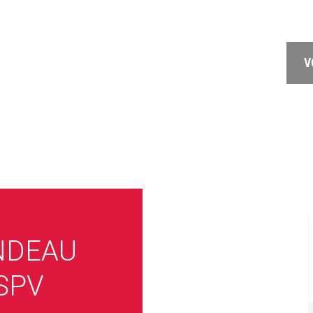
V
NDEAU
SPV