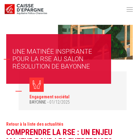
UNE MATINÉE INSPIRANTE
POUR LA RSE AU SALON
RÉSOLUTION DE BAYONNE
Engagement sociétal
BAYONNE
01/12/2025
Retour à la liste des actualités
COMPRENDRE LA RSE : UN ENJEU