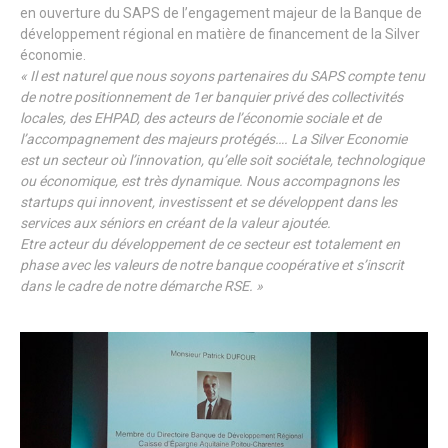
en ouverture du SAPS de l’engagement majeur de la Banque de
développement régional en matière de financement de la Silver
économie.
« Il est naturel que nous soyons partenaires du SAPS compte tenu
de notre positionnement de 1er banquier privé des collectivités
locales, des EHPAD, des acteurs de l’économie sociale et de
l’accompagnement des majeurs protégés…. La Silver Economie
est un secteur où l’innovation, qu’elle soit sociétale, technologique
ou économique, est très dynamique. Nous accompagnons les
startups qui innovent, investissent et se développent dans les
services aux séniors en créant de la valeur ajoutée.
Etre acteur du développement de ce secteur est totalement en
phase avec les valeurs de notre banque coopérative et s’inscrit
dans le cadre de notre démarche RSE. »