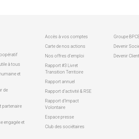
Accès à vos comptes
Groupe BPC
Carte de nos actions
Devenir Socié
oopératif
Nos offres d'emploi
Devenir Clien
tile à tous
Rapport #3 Livret
Transition Territoire
humaine et
Rapport annuel
r de
Rapport d'activité & RSE
Rapport d'Impact
 partenaire
Volontaire
Espace presse
se engagée et
Club des sociétaires