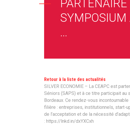
PARTENAIRE
SYMPOSIUM
…
Retour à la liste des actualités
SILVER ECONOMIE – La CEAPC est parten
Séniors (SAPS) et à ce titre participait au
Bordeaux. Ce rendez-vous incontournable d
filière : entreprises, institutionnels, star
de l’acceptation et de la nécessité d’adapte
: https://lnkd.in/dxYXCxh