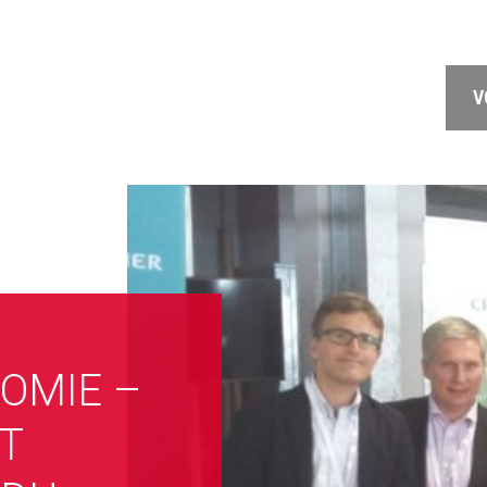
V
OMIE –
T