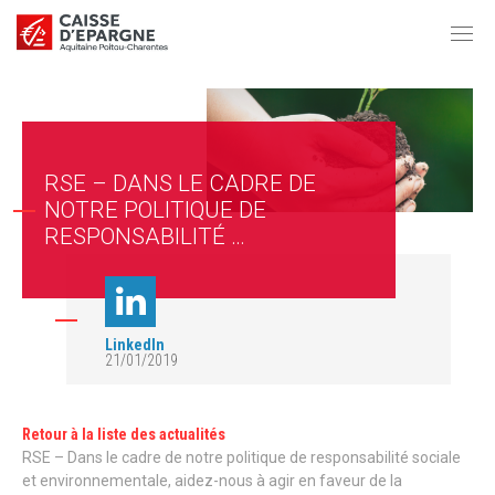
RSE – DANS LE CADRE DE
NOTRE POLITIQUE DE
RESPONSABILITÉ …
LinkedIn
21/01/2019
Retour à la liste des actualités
RSE – Dans le cadre de notre politique de responsabilité sociale
et environnementale, aidez-nous à agir en faveur de la