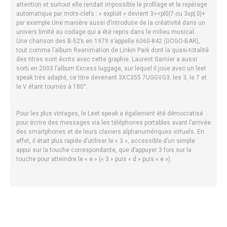
attention et surtout elle rendait impossible le profilage et le repérage
automatique par mots-clefs : « exploit » devient 3><pl0|7 ou 3xp|.0|+
par exemple.
Une manière aussi d’introduire de la créativité dans un
univers limité au codage qui a été repris dans le milieu musical.
Une chanson des B-52’s en 1979 s’appelle 6060-842 (GOGO-BAR),
tout comme l’album Reanimation de Linkin Park dont la quasi-totalité
des titres sont écrits avec cette graphie. Laurent Garnier a aussi
sorti en 2003 l’album Excess luggage, sur lequel il joue avec un leet
speak très adapté, ce titre devenant 3XC355 7UGGVG3, les 3, le 7 et
le V étant tournés à 180°.
Pour les plus vintages, le Leet speak a également été démocratisé
pour écrire des messages via les téléphones portables avant l’arrivée
des smartphones et de leurs claviers alphanumériques virtuels. En
effet, il était plus rapide d’utiliser le « 3 », accessible d’un simple
appui sur la touche correspondante, que d’appuyer 3 fois sur la
touche pour atteindre le « e » (« 3 » puis « d » puis « e »).