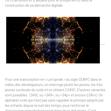
fort d’ambition et d’audace pour le Groupe BPCE dans la
construction de sa démarche digitale.
Pour une transcription en « Let speak » du sigle CEAPC dans le
milieu des développeurs, on interroge plutôt les jeunes, les très
jeunes surdoués du code et on obtient C349C. D’autres variantes
sont possibles : (349(, ou <349<, ou <34p< et encore ¢34|>¢. Un
alphabet codé qui n’est pas sans rappeler le principe adopté par
les enfants depuis la nuit des temps, pour renforcer le
cloisonnage intergénérationnel dans leurs échanges. C’est