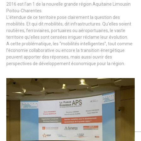
2016 est l’an 1 de la nouvelle grande région Aquitaine Limousin
Poitou-Charentes.
L’étendue de ce territoire pose clairement la question des
mobilités. Et qui dit mobilités, dit infrastructures. Qu’elles soient
routières, ferroviaires, portuaires ou aéroportuaires, le vaste
territoire qu’elles sont censées irriguer réclame leur évolution.
A cette problématique, les “mobilités intelligentes”, tout comme
l’économie collaborative ou encore la transition énergétique
peuvent apporter des réponses, mais aussi ouvrir des
perspectives de développement économique pour la région.