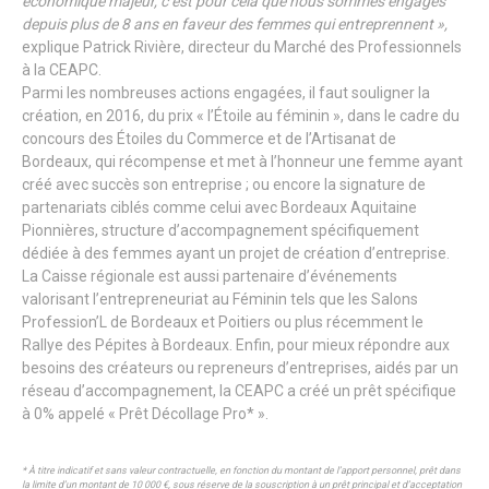
économique majeur, c’est pour cela que nous sommes engagés
depuis plus de 8 ans en faveur des femmes qui entreprennent »,
explique Patrick Rivière, directeur du Marché des Professionnels
à la CEAPC.
Parmi les nombreuses actions engagées, il faut souligner la
création, en 2016, du prix « l’Étoile au féminin », dans le cadre du
concours des Étoiles du Commerce et de l’Artisanat de
Bordeaux, qui récompense et met à l’honneur une femme ayant
créé avec succès son entreprise ; ou encore la signature de
partenariats ciblés comme celui avec Bordeaux Aquitaine
Pionnières, structure d’accompagnement spécifiquement
dédiée à des femmes ayant un projet de création d’entreprise.
La Caisse régionale est aussi partenaire d’événements
valorisant l’entrepreneuriat au Féminin tels que les Salons
Profession’L de Bordeaux et Poitiers ou plus récemment le
Rallye des Pépites à Bordeaux. Enfin, pour mieux répondre aux
besoins des créateurs ou repreneurs d’entreprises, aidés par un
réseau d’accompagnement, la CEAPC a créé un prêt spécifique
à 0% appelé « Prêt Décollage Pro* ».
* À titre indicatif et sans valeur contractuelle, en fonction du montant de l’apport personnel, prêt dans
la limite d’un montant de 10 000 €, sous réserve de la souscription à un prêt principal et d’acceptation