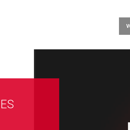
V
DES