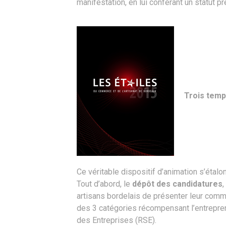
manifestation, en lui conférant un statut p
Trois temp
Ce véritable dispositif d’animation s’étalo
Tout d’abord, le
dépôt des candidatures
artisans bordelais de présenter leur commer
des 3 catégories récompensant l’entreprene
des Entreprises (RSE).