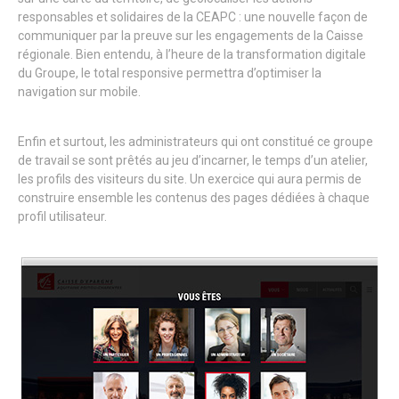
responsables et solidaires de la CEAPC : une nouvelle façon de
communiquer par la preuve sur les engagements de la Caisse
régionale. Bien entendu, à l’heure de la transformation digitale
du Groupe, le total responsive permettra d’optimiser la
navigation sur mobile.
Enfin et surtout, les administrateurs qui ont constitué ce groupe
de travail se sont prêtés au jeu d’incarner, le temps d’un atelier,
les profils des visiteurs du site. Un exercice qui aura permis de
construire ensemble les contenus des pages dédiées à chaque
profil utilisateur.