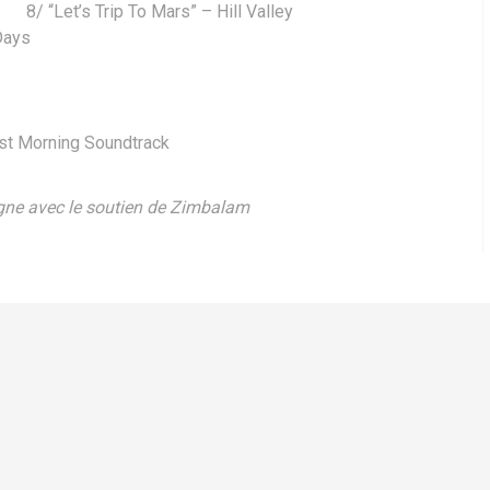
8/ “Let’s Trip To Mars” – Hill Valley
Days
ast Morning Soundtrack
rgne avec le soutien de Zimbalam