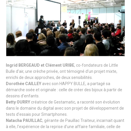
Ingrid BERGEAUD et Clément URIBE
, co-fondateurs de Little
Bulle d’air, une crèche privée, ont témoigné d’un projet mixte,
enrichi de deux approches, de deux sensibilités.
Dorothée CAILLEY
avec son HAPPY BULLE, a partagé sa
démarche osée et originale : celle de créer des bijoux à partir de
dessins d’enfants.
Betty OURRY
créatrice de Gestamatic, a raconté son évolution
dans le domaine du digital avec son projet de développement de
tests d’essais pour Smartphones.
Natacha PAUILLAC
, gérante de Pauillac Traiteur, incarnait quant
à elle, l’expérience de la reprise d’une affaire familiale, celle de