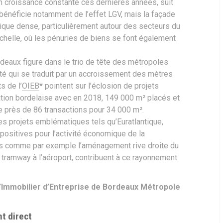
en croissance constante ces dernières années, suit
 bénéficie notamment de l’effet LGV, mais la façade
stique dense, particulièrement autour des secteurs du
chelle, où les pénuries de biens se font également
deaux figure dans le trio de tête des métropoles
lité qui se traduit par un accroissement des mètres
s de l’
OIEB
*
pointent sur l’éclosion de projets
ation bordelaise avec en 2018, 149 000 m² placés et
de près de 86 transactions pour 34 000 m².
s projets emblématiques tels qu’Euratlantique,
ositives pour l’activité économique de la
ets comme par exemple l’aménagement rive droite du
du tramway à l’aéroport, contribuent à ce rayonnement.
l’Immobilier d’Entreprise de Bordeaux Métropole
t direct