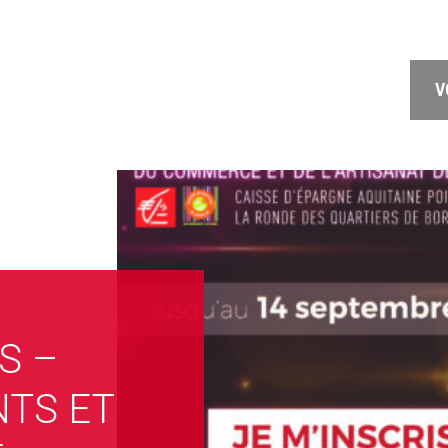
V
S –
TS ET