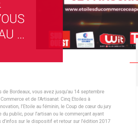
E
VOUS
AU …
 de Bordeaux, vous avez jusqu’au 14 septembre
 Commerce et de l’Artisanat. Cinq Etoiles à
innovation, l’Etoile au féminin, le Coup de cœur du jury
le du public, pour l’artisan ou le commerçant ayant
d’infos sur le dispositif et retour sur l’édition 2017