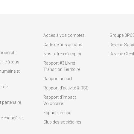
Accès à vos comptes
Groupe BPC
Carte de nos actions
Devenir Socié
oopératif
Nos offres d'emploi
Devenir Clien
tile à tous
Rapport #3 Livret
Transition Territoire
humaine et
Rapport annuel
r de
Rapport d'activité & RSE
Rapport d'Impact
 partenaire
Volontaire
Espace presse
se engagée et
Club des sociétaires