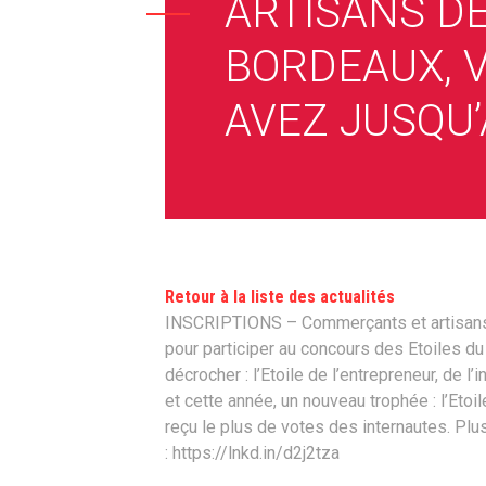
ARTISANS D
BORDEAUX, 
AVEZ JUSQU’
Retour à la liste des actualités
INSCRIPTIONS – Commerçants et artisans
pour participer au concours des Etoiles du
décrocher : l’Etoile de l’entrepreneur, de l’
et cette année, un nouveau trophée : l’Etoi
reçu le plus de votes des internautes. Plus 
: https://lnkd.in/d2j2tza