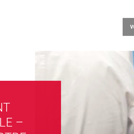
V
NT
LE –