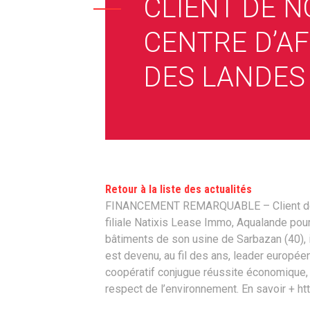
CLIENT DE 
CENTRE D’AF
DES LANDES
Retour à la liste des actualités
FINANCEMENT REMARQUABLE – Client de no
filiale Natixis Lease Immo, Aqualande po
bâtiments de son usine de Sarbazan (40), 
est devenu, au fil des ans, leader européen
coopératif conjugue réussite économique,
respect de l’environnement. En savoir + htt