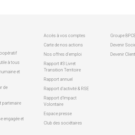
Accès à vos comptes
Groupe BPC
Carte de nos actions
Devenir Socié
oopératif
Nos offres d'emploi
Devenir Clien
tile à tous
Rapport #3 Livret
Transition Territoire
humaine et
Rapport annuel
r de
Rapport d'activité & RSE
Rapport d'Impact
 partenaire
Volontaire
Espace presse
se engagée et
Club des sociétaires