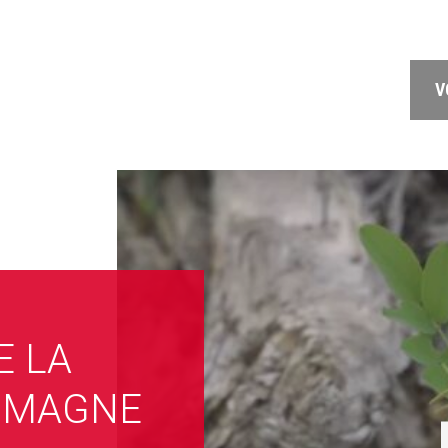
V
E LA
OMAGNE