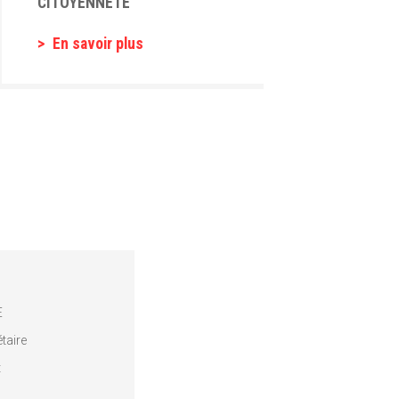
CITOYENNETÉ
En savoir plus
E
taire
t