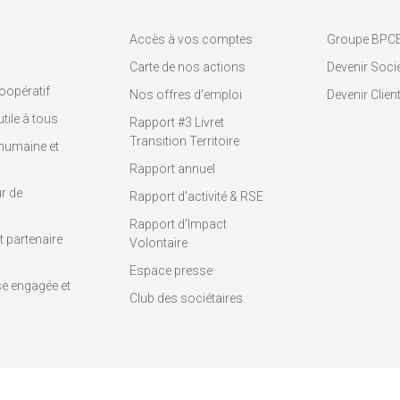
Accès à vos comptes
Groupe BPC
Carte de nos actions
Devenir Socié
oopératif
Nos offres d'emploi
Devenir Clien
tile à tous
Rapport #3 Livret
Transition Territoire
humaine et
Rapport annuel
r de
Rapport d'activité & RSE
Rapport d'Impact
 partenaire
Volontaire
Espace presse
se engagée et
Club des sociétaires