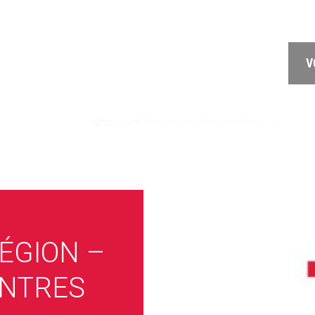
V
ÉGION –
ENTRES