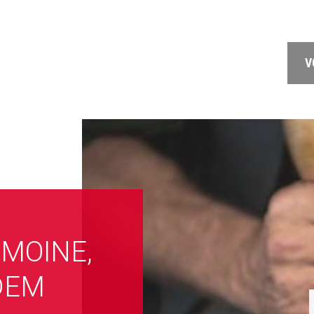
V
IMOINE,
DEM