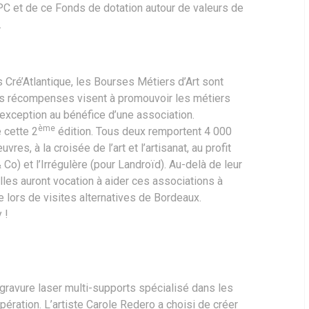
PC et de ce Fonds de dotation autour de valeurs de
.
Cré’Atlantique, les Bourses Métiers d’Art sont
es récompenses visent à promouvoir les métiers
 d’exception au bénéfice d’une association.
ème
 cette 2
édition. Tous deux remportent 4 000
es, à la croisée de l’art et l’artisanat, au profit
 Co) et l’Irrégulère (pour Landroïd). Au-delà de leur
les auront vocation à aider ces associations à
e lors de visites alternatives de Bordeaux.
 !
 gravure laser multi-supports spécialisé dans les
pération. L’artiste Carole Redero a choisi de créer