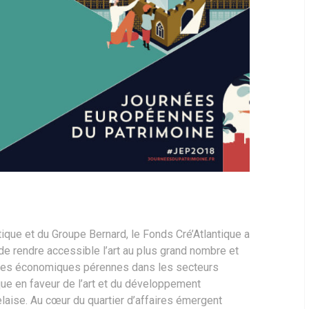
ntique et du Groupe Bernard, le Fonds Cré’Atlantique a
 de rendre accessible l’art au plus grand nombre et
les économiques pérennes dans les secteurs
ique en faveur de l’art et du développement
aise. Au cœur du quartier d’affaires émergent